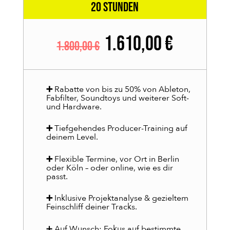
20 Stunden
1.610,00 €
1.800,00 €
➕
Rabatte von bis zu 50% von Ableton,
Fabfilter, Soundtoys und weiterer Soft-
und Hardware.
➕
Tiefgehendes Producer-Training auf
deinem Level.
➕
Flexible Termine, vor Ort in Berlin
oder Köln – oder online, wie es dir
passt.
➕
Inklusive Projektanalyse & gezieltem
Feinschliff deiner Tracks.
➕ Auf Wunsch: Fokus auf bestimmte