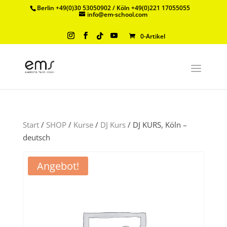
Berlin +49(0)30 53050902 / Köln +49(0)221 17055055
info@em-school.com
0-Artikel
Start
/
SHOP
/
Kurse
/
DJ Kurs
/ DJ KURS, Köln –
deutsch
Angebot!