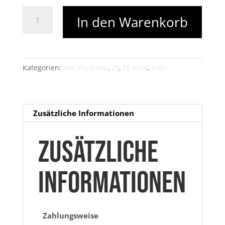
410,00 €
328,00 €.
DJ
In den Warenkorb
KURS,
Köln
-
deutsch
Kategorien:
Alle Produkte
,
DJ
,
DJ Kurs
,
Köln
Menge
Zusätzliche Informationen
Zusätzliche
Informationen
Zahlungsweise