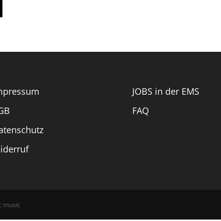
.
mpressum
JOBS in der EMS
GB
FAQ
atenschutz
iderruf
c music