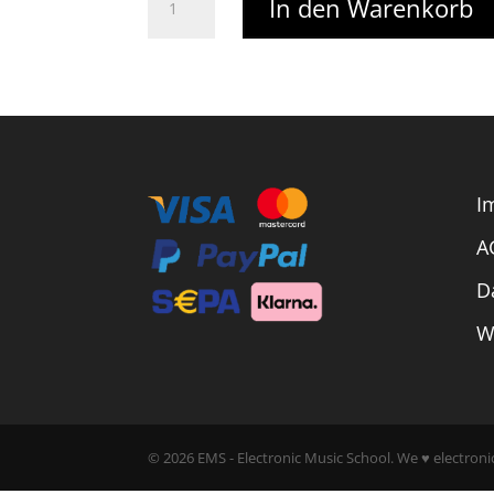
In den Warenkorb
war:
ist:
Order
849,00 €
500,00 €
-
10
hours
Producer
-
I
Double
A
coaching
D
Menge
W
© 2026 EMS - Electronic Music School.
We ♥ electroni