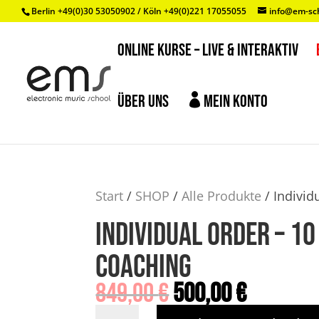
Berlin +49(0)30 53050902 / Köln +49(0)221 17055055
info@em-sc
ONLINE KURSE – LIVE & INTERAKTIV

ÜBER UNS
MEIN KONTO
Start
/
SHOP
/
Alle Produkte
/ Individ
Individual Order – 1
coaching
Ursprünglicher
Aktuell
849,00
€
500,00
€
Preis
Preis
Individual