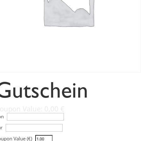
Gutschein
oupon Value:
0,00
€
on
ür
upon Value (€)