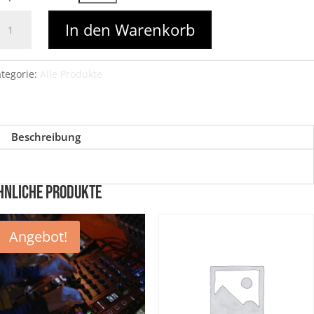
tschein
In den Warenkorb
enge
tegorie:
Alle Produkte
Beschreibung
hnliche Produkte
Angebot!