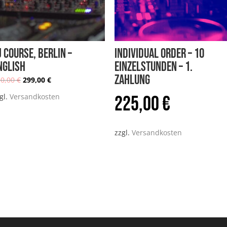
J COURSE, Berlin –
Individual Order – 10
nglish
Einzelstunden – 1.
Zahlung
10,00
€
299,00
€
Ursprünglicher
Aktueller
225,00
€
gl.
Versandkosten
Preis
Preis
zzgl.
Versandkosten
war:
ist:
410,00 €
299,00 €.