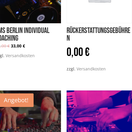
MS Berlin individual
Rückerstattungsgebühre
oaching
n
6,00
€
33,00
€
Ursprünglicher
Aktueller
0,00
€
gl.
Versandkosten
Preis
Preis
zzgl.
Versandkosten
war:
ist:
Angebot!
36,00 €
33,00 €.