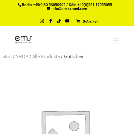
Berlin +49(0)30 53050902 / Köln +49(0)221 17055055
info@em-school.com
0-Artikel
Start
/
SHOP
/
Alle Produkte
/ Gutschein