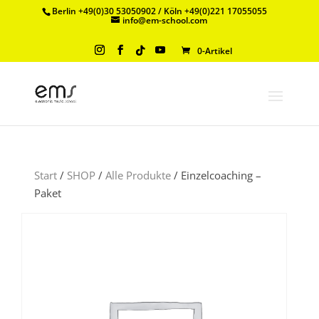
Berlin +49(0)30 53050902 / Köln +49(0)221 17055055
info@em-school.com
0-Artikel
Start
/
SHOP
/
Alle Produkte
/ Einzelcoaching –
Paket