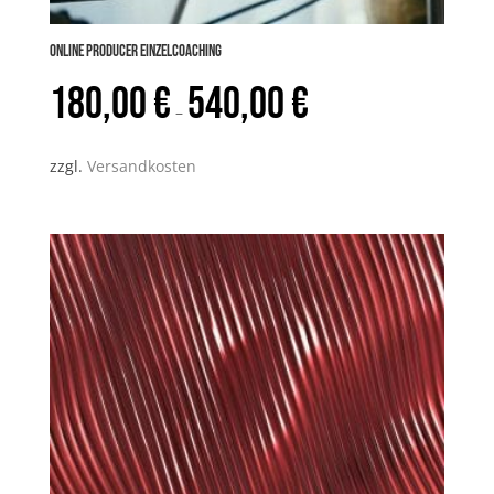
Online PRODUCER Einzelcoaching
180,00
€
540,00
€
–
zzgl.
Versandkosten