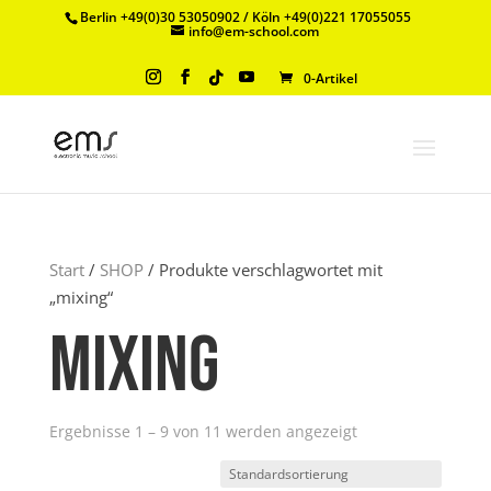
Berlin +49(0)30 53050902 / Köln +49(0)221 17055055
info@em-school.com
0-Artikel
Start
/
SHOP
/ Produkte verschlagwortet mit
„mixing“
mixing
Ergebnisse 1 – 9 von 11 werden angezeigt