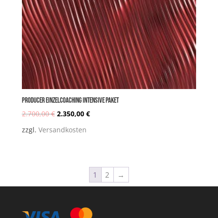
PRODUCER Einzelcoaching INTENSIVE Paket
2.700,00
€
2.350,00
€
Ursprünglicher
Aktueller
zzgl.
Versandkosten
Preis
Preis
1
2
→
war:
ist: