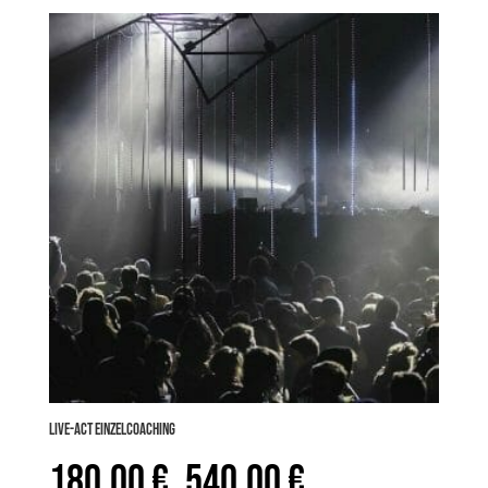
LIVE-ACT Einzelcoaching
180,00
€
540,00
€