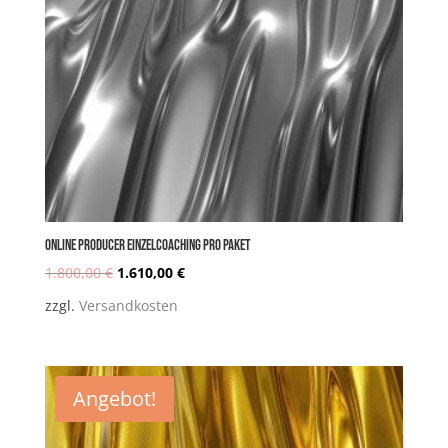
Online PRODUCER Einzelcoaching PRO Paket
1.800,00
€
1.610,00
€
Ursprünglicher
Aktueller
zzgl.
Versandkosten
Preis
Preis
Angebot!
war:
ist: