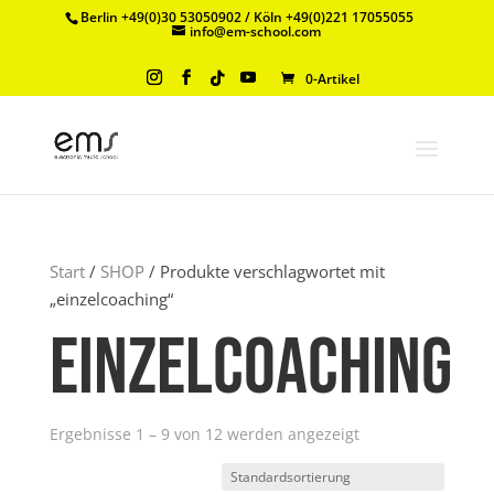
Berlin +49(0)30 53050902 / Köln +49(0)221 17055055
info@em-school.com
0-Artikel
Start
/
SHOP
/ Produkte verschlagwortet mit
„einzelcoaching“
einzelcoaching
Ergebnisse 1 – 9 von 12 werden angezeigt