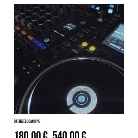
DJ Einzelcoaching
180,00
€
540,00
€