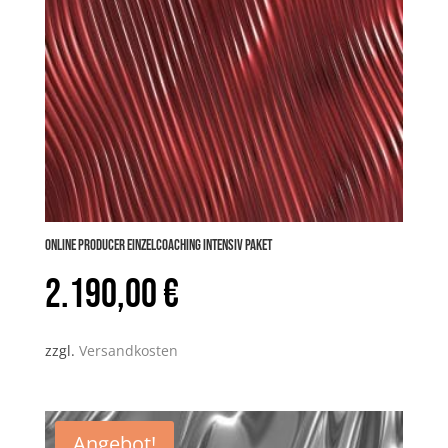
Online PRODUCER Einzelcoaching INTENSIV Paket
2.190,00
€
zzgl.
Versandkosten
Angebot!