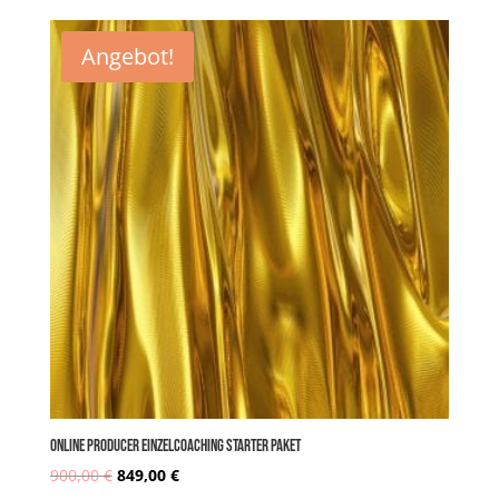
Preis
Preis
Angebot!
war:
ist:
1.800,00 €
1.610,00 €.
Online PRODUCER Einzelcoaching STARTER Paket
900,00
€
849,00
€