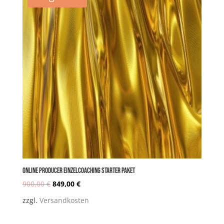
war:
ist:
1.800,00 €
1.610,00 €.
Online PRODUCER Einzelcoaching STARTER Paket
900,00
€
849,00
€
Ursprünglicher
Aktueller
zzgl.
Versandkosten