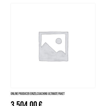
Preis
Preis
war:
ist:
900,00 €
849,00 €.
Online PRODUCER Einzelcoaching ULTIMATE Paket
3.504,00
€