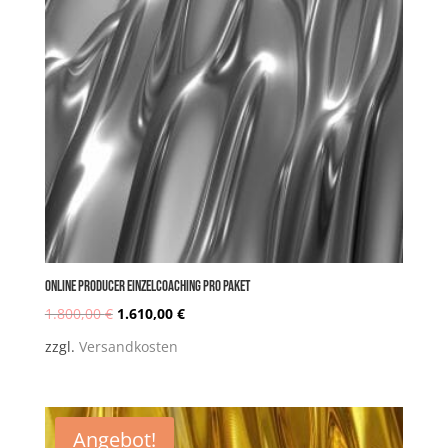
Online PRODUCER Einzelcoaching PRO Paket
1.800,00
€
1.610,00
€
Ursprünglicher
Aktueller
zzgl.
Versandkosten
Preis
Preis
Angebot!