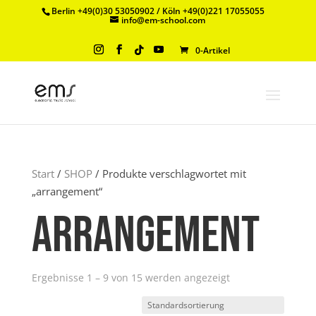
Berlin +49(0)30 53050902 / Köln +49(0)221 17055055
info@em-school.com
0-Artikel
Start
/
SHOP
/ Produkte verschlagwortet mit
„arrangement“
arrangement
Ergebnisse 1 – 9 von 15 werden angezeigt