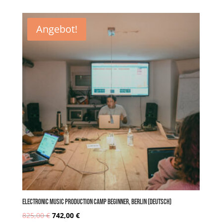
Preis
Preis
Angebot!
war:
ist:
825,00 €
742,00 €.
Electronic MUSIC PRODUCTION CAMP Beginner, Berlin (deutsch)
825,00
€
742,00
€