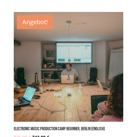
Ursprünglicher
Aktueller
Preis
Preis
Angebot!
war:
ist:
825,00 €
742,00 €.
Electronic MUSIC PRODUCTION CAMP Beginner, Berlin (english)